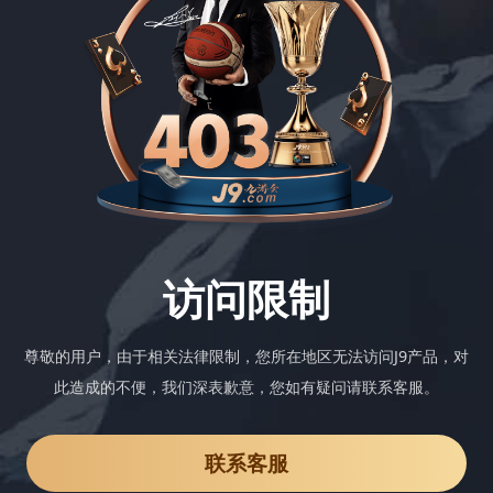
访问限制
尊敬的用户，由于相关法律限制，您所在地区无法访问J9产品，对
此造成的不便，我们深表歉意，您如有疑问请联系客服。
联系客服