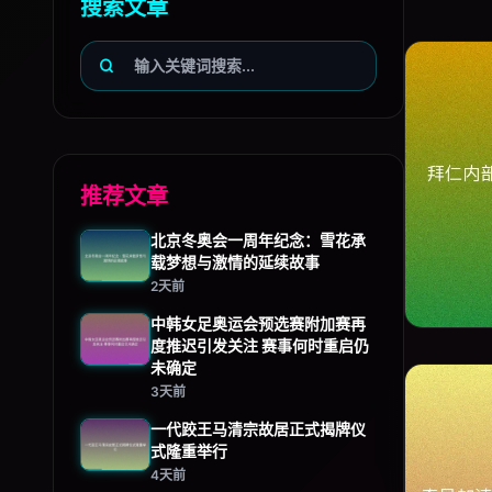
搜索文章
推荐文章
北京冬奥会一周年纪念：雪花承
载梦想与激情的延续故事
2天前
中韩女足奥运会预选赛附加赛再
度推迟引发关注 赛事何时重启仍
未确定
3天前
一代跤王马清宗故居正式揭牌仪
式隆重举行
4天前