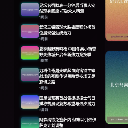
足坛名宿默哀一分钟后当事人安
然现身回应 打破众人猜测
1周前
武汉三镇四球大胜雄踞积分榜首
位展现强劲统治力
1周前
夏季越野赛鸣枪 中国冬奥小镇雪
野变热城开启全新热力竞技季
1周前
刀塔传奇屠夫崛起血肉钩锁主宰
战场的残酷传说黑暗竞技场无尽
恐惧之路
1周前
国足世预赛首战告捷提振士气日
媒称赞展现复苏希望与进步潜力
2周前
阿森纳欲免签萨内 但难以引进伊
萨克计划调整