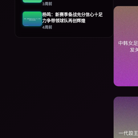
3周前
杨鸣：新赛季备战充分信心十足
力争带领球队再创辉煌
4周前