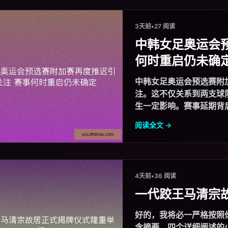
3天前
•
27 阅读
中韩女足奥运会
何时重启仍未确
中韩女足奥运会预选赛附
注。这不仅关系到两支球
生一定影响。赛事延期背后
阅读全文 →
4天前
•
36 阅读
一代跤王马清宗
好的，我将必一严格按照
含摘要、四个详细阐述的