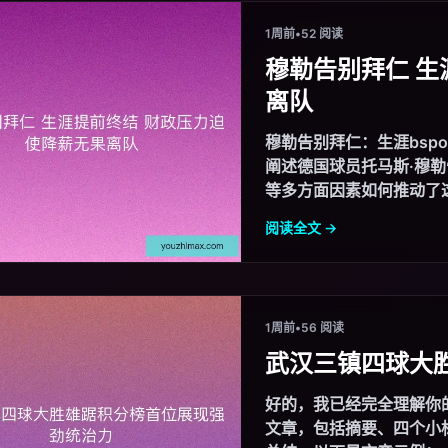
1周前
•
52 阅读
穆勒告别拜仁 生
离队
穆勒告别拜仁：生涯bsp
阐述德国球员托马斯·穆
等多方面因素如何推动了这
阅读全文 →
1周前
•
56 阅读
武汉三镇四球大
好的，我已经完全理解你
文章，包括摘要、四个小