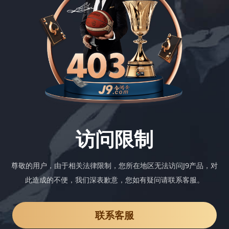
访问限制
尊敬的用户，由于相关法律限制，您所在地区无法访问J9产品，对
此造成的不便，我们深表歉意，您如有疑问请联系客服。
联系客服