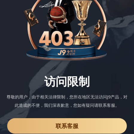
访问限制
尊敬的用户，由于相关法律限制，您所在地区无法访问J9产品，对
此造成的不便，我们深表歉意，您如有疑问请联系客服。
联系客服