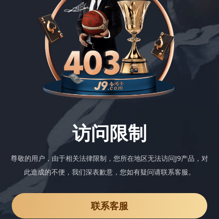
访问限制
尊敬的用户，由于相关法律限制，您所在地区无法访问J9产品，对
此造成的不便，我们深表歉意，您如有疑问请联系客服。
联系客服