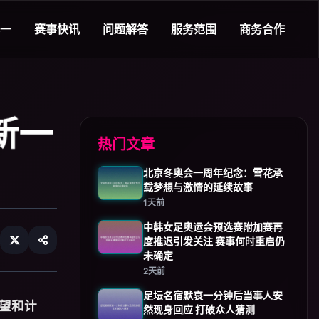
一
赛事快讯
问题解答
服务范围
商务合作
新一
热门文章
北京冬奥会一周年纪念：雪花承
载梦想与激情的延续故事
1天前
中韩女足奥运会预选赛附加赛再
度推迟引发关注 赛事何时重启仍
未确定
2天前
足坛名宿默哀一分钟后当事人安
望和计
然现身回应 打破众人猜测