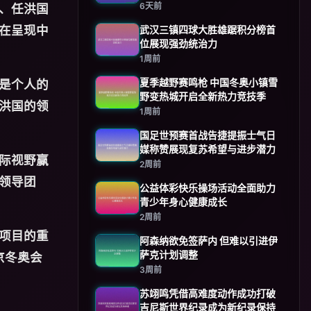
6天前
、任洪国
在呈现中
武汉三镇四球大胜雄踞积分榜首
位展现强劲统治力
1周前
夏季越野赛鸣枪 中国冬奥小镇雪
是个人的
野变热城开启全新热力竞技季
洪国的领
1周前
国足世预赛首战告捷提振士气日
媒称赞展现复苏希望与进步潜力
际视野赢
2周前
领导团
公益体彩快乐操场活动全面助力
青少年身心健康成长
2周前
项目的重
阿森纳欲免签萨内 但难以引进伊
萨克计划调整
京冬奥会
3周前
苏翊鸣凭借高难度动作成功打破
吉尼斯世界纪录成为新纪录保持