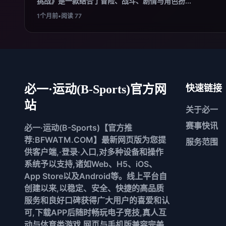
挑战》是一款结合了冒险、战斗、剧情与角色扮...
1个月前
•
阅读 77
必一·运动(B-Sports)官方网
快速链接
站
关于
必一
赛事快讯
必一·运动(B-Sports)【官方推
荐:BFWATM.COM】最新网页版为您提
服务范围
供客户端,·登录·入口,对多种设备和操作
系统予以支持,诸如Web、H5、iOS、
App Store以及Android等。线上平台自
创建以来,以稳定、安全、快捷的高品质
服务和良好口碑获得广大用户的喜爱和认
可,下载APP后随时畅玩电子竞技,真人互
动与体育类游戏,网页与手机版兼容完美,